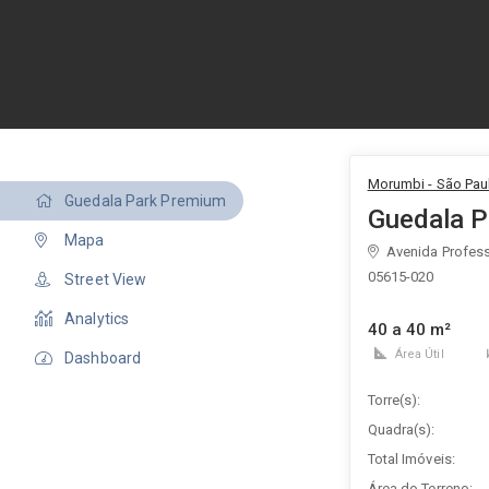
Morumbi - São Paul
Guedala Park Premium
Guedala P
Mapa
Avenida Profess
05615-020
Street View
Analytics
40 a 40 m²
Área Útil
Dashboard
Torre(s):
Quadra(s):
Total Imóveis:
Área do Terreno: