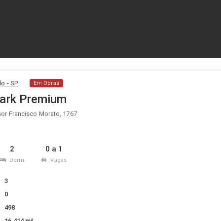
o - SP
Em Obras
ark Premium
or Francisco Morato, 1767
2
0 a 1
Dorm.
Vagas
3
0
498
16.414 m²