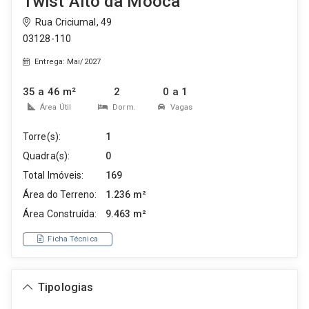
Twist Alto da Mooca
Rua Criciumal, 49
03128-110
Entrega: Mai/2027
35 a 46 m²
2
0 a 1
Área Útil
Dorm.
Vagas
Torre(s):
1
Quadra(s):
0
Total Imóveis:
169
Área do Terreno:
1.236 m²
Área Construída:
9.463 m²
Ficha Técnica
Tipologias