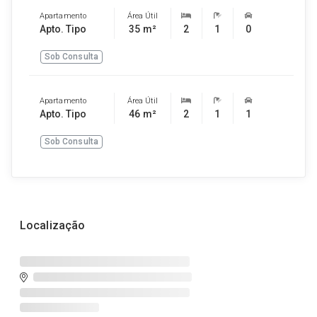
Apartamento
Área Útil
Apto. Tipo
35 m²
2
1
0
Sob Consulta
Apartamento
Área Útil
Apto. Tipo
46 m²
2
1
1
Sob Consulta
Localização