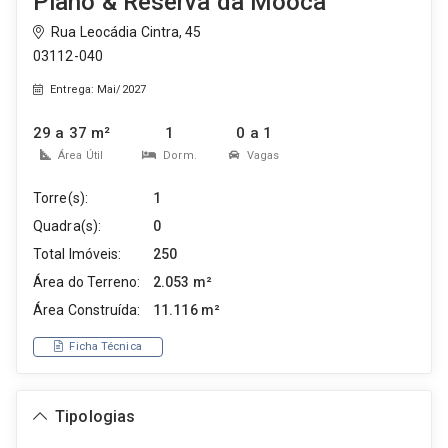
Plano & Reserva da Mooca
Rua Leocádia Cintra, 45
03112-040
Entrega: Mai/2027
29 a 37 m²
1
0 a 1
Área Útil
Dorm.
Vagas
Torre(s):
1
Quadra(s):
0
Total Imóveis:
250
Área do Terreno:
2.053 m²
Área Construída:
11.116 m²
Ficha Técnica
Tipologias