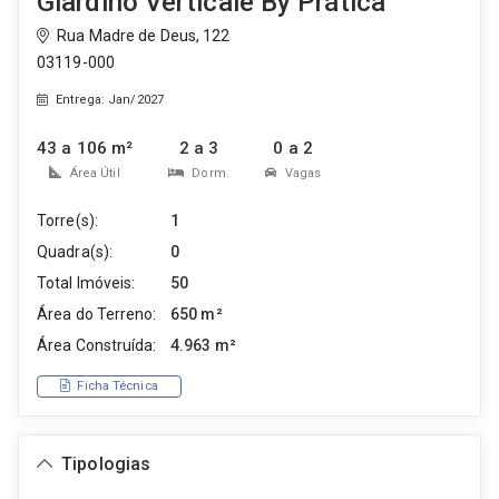
Giardino Verticale By Prática
Rua Madre de Deus, 122
03119-000
Entrega: Jan/2027
43 a 106 m²
2 a 3
0 a 2
Área Útil
Dorm.
Vagas
Torre(s):
1
Quadra(s):
0
Total Imóveis:
50
Área do Terreno:
650 m²
Área Construída:
4.963 m²
Ficha Técnica
Tipologias