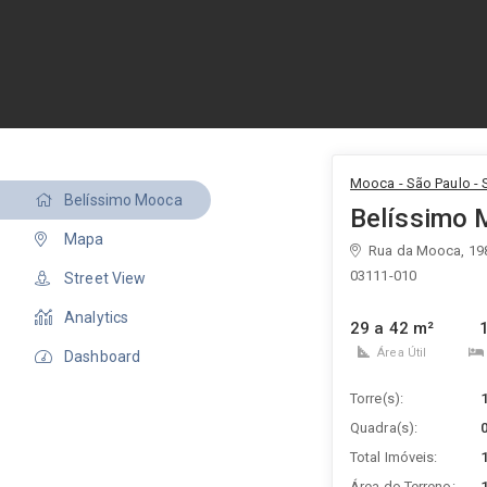
Mooca - São Paulo - 
Belíssimo Mooca
Belíssimo
Mapa
Rua da Mooca, 19
03111-010
Street View
Analytics
29 a 42 m²
1
Área Útil
Dashboard
Torre(s):
Quadra(s):
Total Imóveis:
Área do Terreno: