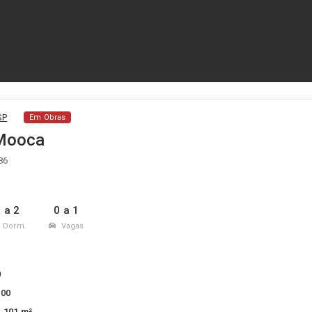
SP
Em Obras
 Mooca
86
 a 2
0 a 1
Dorm.
Vagas
1
0
100
1.101 m²