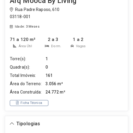
Arq Mooca By Living
Rua Padre Raposo, 610
03118-001
Idade: 3 Meses
71 a 120 m²
2 a 3
1 a 2
Área Útil
Dorm.
Vagas
Torre(s):
1
Quadra(s):
0
Total Imóveis:
161
Área do Terreno:
3.056 m²
Área Construída:
24.772 m²
Ficha Técnica
Tipologias