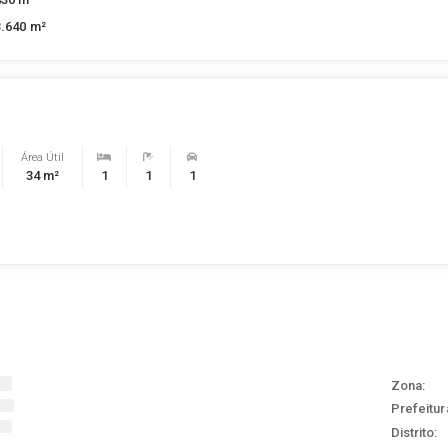
3.640 m²
Área Útil
34 m²
1
1
1
Zona:
Prefeitur
Distrito: