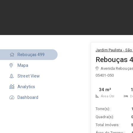
Jardim Paulista - São
Rebouças 499
Rebouças 
Mapa
Avenida Rebouças
05401-050
Street View
Analytics
34 m²
Área Útil
D
Dashboard
Torre(s):
Quadra(s):
Total Imóveis:
Área do Terreno: