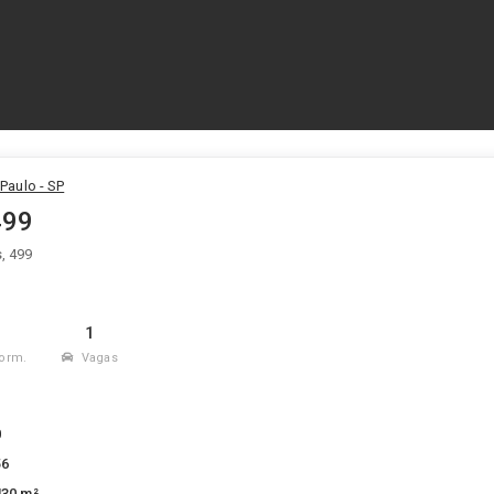
 Paulo - SP
499
, 499
1
1
orm.
Vagas
1
0
56
430 m²