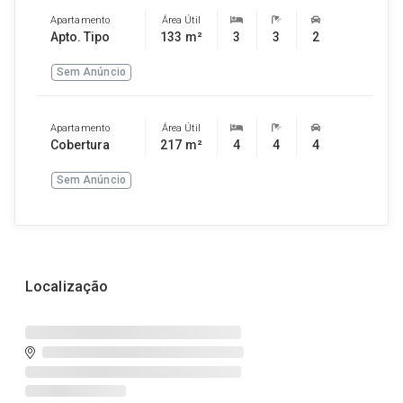
Apartamento
Área Útil
Apto. Tipo
133 m²
3
3
2
Sem Anúncio
Apartamento
Área Útil
Cobertura
217 m²
4
4
4
Sem Anúncio
Localização