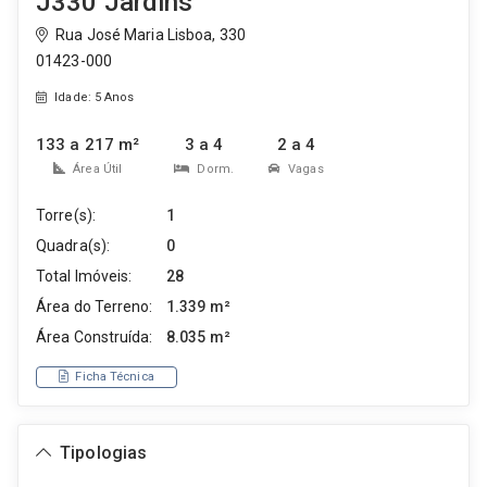
J330 Jardins
Rua José Maria Lisboa, 330
01423-000
Idade: 5 Anos
133 a 217 m²
3 a 4
2 a 4
Área Útil
Dorm.
Vagas
Torre(s):
1
Quadra(s):
0
Total Imóveis:
28
Área do Terreno:
1.339 m²
Área Construída:
8.035 m²
Ficha Técnica
Tipologias