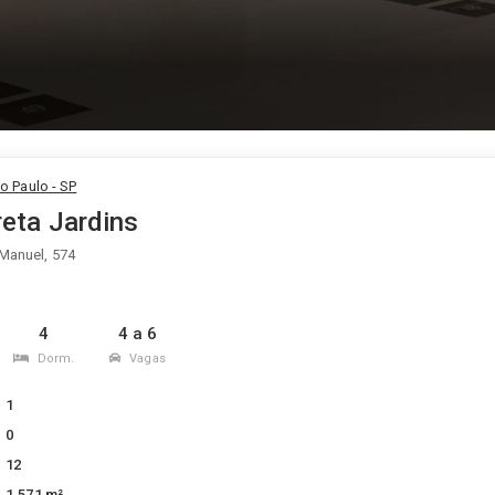
ão Paulo - SP
eta Jardins
Manuel, 574
4
4 a 6
Dorm.
Vagas
1
0
12
1.571 m²