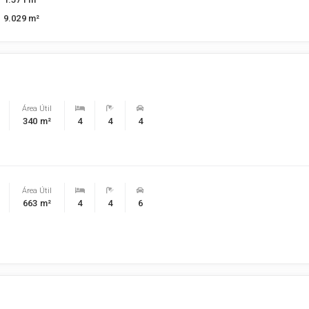
9.029 m²
Área Útil
340 m²
4
4
4
Área Útil
663 m²
4
4
6