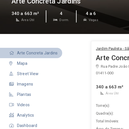
Arte Concreta Jardins
340 a 663 m²
4
4 a 6
Área Útil
Dorm.
Vagas
Jardim Paulista - S
Arte Concreta Jardins
Arte Concr
Mapa
Rua Padre João 
01411-000
Street View
Imagens
340 a 663 m²
Área Útil
Plantas
Videos
Torre(s):
Quadra(s):
Analytics
Total Imóveis:
Dashboard
Área do Terreno: