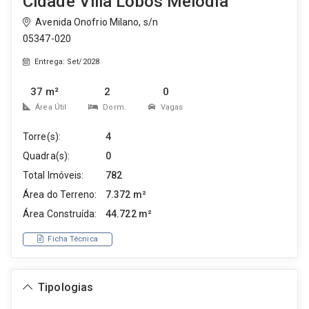
Cidade Villa Lobos Melodia
Avenida Onofrio Milano, s/n
05347-020
Entrega: Set/2028
37 m²
2
0
Área Útil
Dorm.
Vagas
Torre(s):
4
Quadra(s):
0
Total Imóveis:
782
Área do Terreno:
7.372 m²
Área Construída:
44.722 m²
Ficha Técnica
Tipologias