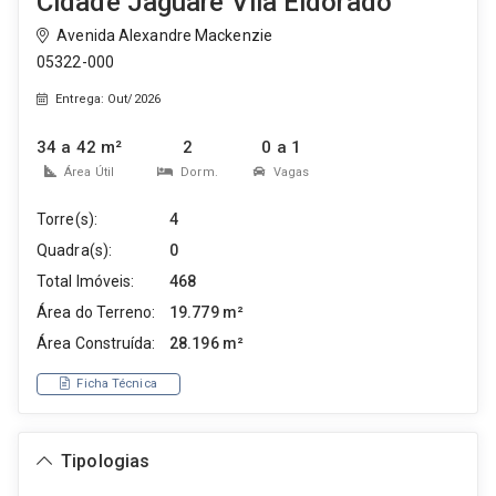
Cidade Jaguaré Vila Eldorado
Avenida Alexandre Mackenzie
05322-000
Entrega: Out/2026
34 a 42 m²
2
0 a 1
Área Útil
Dorm.
Vagas
Torre(s):
4
Quadra(s):
0
Total Imóveis:
468
Área do Terreno:
19.779 m²
Área Construída:
28.196 m²
Ficha Técnica
Tipologias