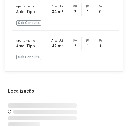
Apartamento
Área Útil
Apto. Tipo
34 m²
2
1
0
Sob Consulta
Apartamento
Área Útil
Apto. Tipo
42 m²
2
1
1
Sob Consulta
Localização