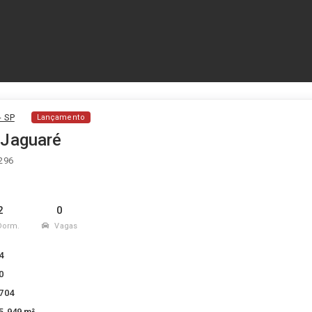
- SP
Lançamento
 Jaguaré
 296
2
0
Dorm.
Vagas
4
0
704
5.949 m²