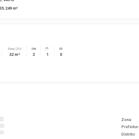
35.249 m²
Área Útil
32 m²
2
1
0
Zona:
Prefeitur
Distrito: