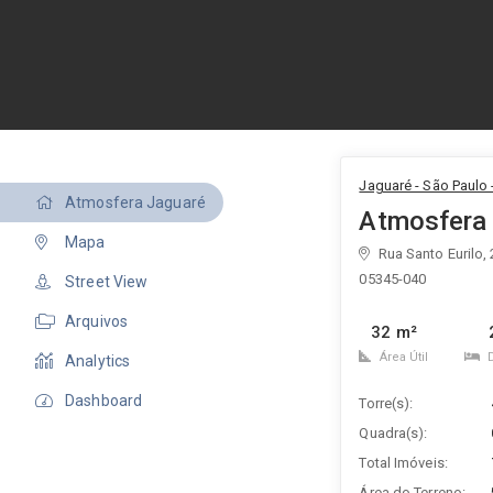
Jaguaré - São Paulo 
Atmosfera Jaguaré
Atmosfera
Mapa
Rua Santo Eurilo,
05345-040
Street View
Arquivos
32 m²
Área Útil
Analytics
Dashboard
Torre(s):
Quadra(s):
Total Imóveis:
Área do Terreno: