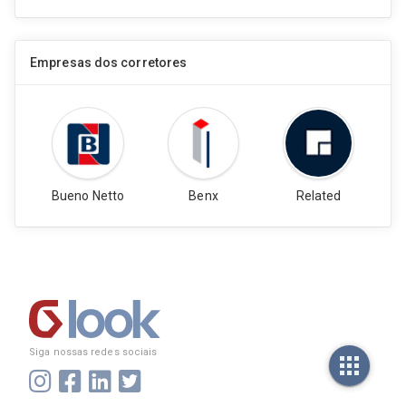
Aline Rodrigues
11º Atendimento
Corretor(a) de Imóveis
Empresas dos corretores
Olivera Matias
12º Atendimento
Corretor(a) de Imóveis
João Robson
13º Atendimento
Bueno Netto
Benx
Related
Corretor(a) de Imóveis
Marisa Leite
14º Atendimento
Corretor(a) de Imóveis
Antônio Bezerra
15º Atendimento
Corretor(a) de Imóveis
Siga nossas redes sociais