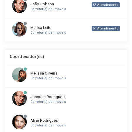
João Robson
5º Atendimento
Corretor(a) de Imóveis
Marisa Leite
6º Atendimento
Corretor(a) de Imóveis
Antônio Bezerra
7º Atendimento
Coordenador(es)
Corretor(a) de Imóveis
Melissa Oliveira
Livia Hatchensen
8º Atendimento
Corretor(a) de Imóveis
Corretor(a) de Imóveis
Joaquim Rodrigues
Melissa Oliveira
9º Atendimento
Corretor(a) de Imóveis
Corretor(a) de Imóveis
Aline Rodrigues
Joaquim Rodrigues
10º Atendimento
Corretor(a) de Imóveis
Corretor(a) de Imóveis