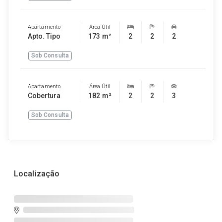
Apartamento
Área Útil
Apto. Tipo
173 m²
2
2
2
Sob Consulta
Apartamento
Área Útil
Cobertura
182 m²
2
2
3
Sob Consulta
Localização