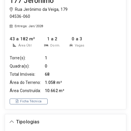
177 Jerônimo
Rua Jerônimo da Veiga, 179
04536-060
Entrega: Jan/2028
43 a 182 m²
1 a 2
0 a 3
Área Útil
Dorm.
Vagas
Torre(s):
1
Quadra(s):
0
Total Imóveis:
68
Área do Terreno:
1.058 m²
Área Construída:
10.662 m²
Ficha Técnica
Tipologias