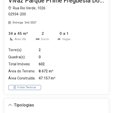
Vivaz Parque Prime Freguesia Do Ó
Rua Rio Verde, 1026
02934-200
Entrega: Set/2027
34 a 45 m²
2
0 a 1
Área Útil
Dorm.
Vagas
Torre(s):
2
Quadra(s):
0
Total Imóveis:
602
Área do Terreno:
8.672 m²
Área Construída:
47.157 m²
Ficha Técnica
Tipologias