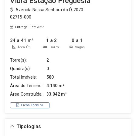
Vibra Estação Freguesia
Avenida Nossa Senhora do Ó, 2070
02715-000
Entrega: Set/2027
34 a 41 m²
1 a 2
0 a 1
Área Útil
Dorm.
Vagas
Torre(s):
2
Quadra(s):
0
Total Imóveis:
580
Área do Terreno:
4.140 m²
Área Construída:
33.042 m²
Ficha Técnica
Tipologias