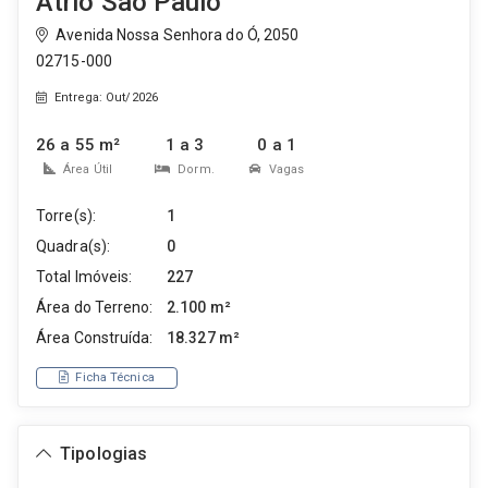
Atrio São Paulo
Avenida Nossa Senhora do Ó, 2050
02715-000
Entrega: Out/2026
26 a 55 m²
1 a 3
0 a 1
Área Útil
Dorm.
Vagas
Torre(s):
1
Quadra(s):
0
Total Imóveis:
227
Área do Terreno:
2.100 m²
Área Construída:
18.327 m²
Ficha Técnica
Tipologias