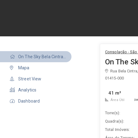
Consolação - São 
On The Sky Bela Cintra Apartaments
On The Sk
Mapa
Rua Bela Cintra
01415-000
Street View
Analytics
41 m²
Área Útil
Dashboard
Torre(s):
Quadra(s):
Total Imóveis:
Área do Terreno: