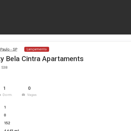
Paulo - SP
Lançamento
y Bela Cintra Apartaments
, 538
1
0
Dorm.
Vagas
1
0
152
4.643 m²