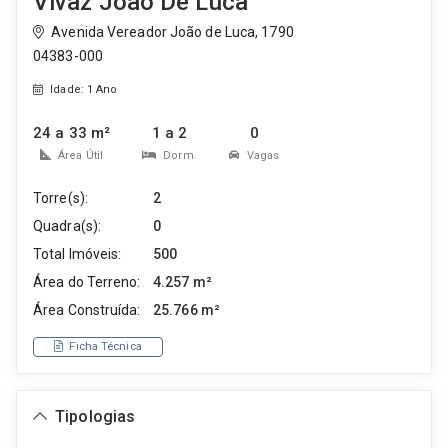
Vivaz João De Luca
Avenida Vereador João de Luca, 1790
04383-000
Idade: 1 Ano
24 a 33 m²
1 a 2
0
Área Útil
Dorm.
Vagas
Torre(s):
2
Quadra(s):
0
Total Imóveis:
500
Área do Terreno:
4.257 m²
Área Construída:
25.766 m²
Ficha Técnica
Tipologias