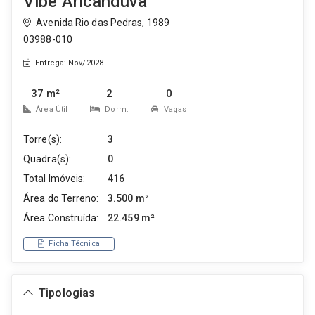
Vibe Aricanduva
Avenida Rio das Pedras, 1989
03988-010
Entrega: Nov/2028
37 m²
2
0
Área Útil
Dorm.
Vagas
Torre(s):
3
Quadra(s):
0
Total Imóveis:
416
Área do Terreno:
3.500 m²
Área Construída:
22.459 m²
Ficha Técnica
Tipologias