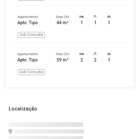
Apartamento
Área Útil
Apto. Tipo
44 m²
1
1
1
Sob Consulta
Apartamento
Área Útil
Apto. Tipo
59 m²
2
2
1
Sob Consulta
Localização