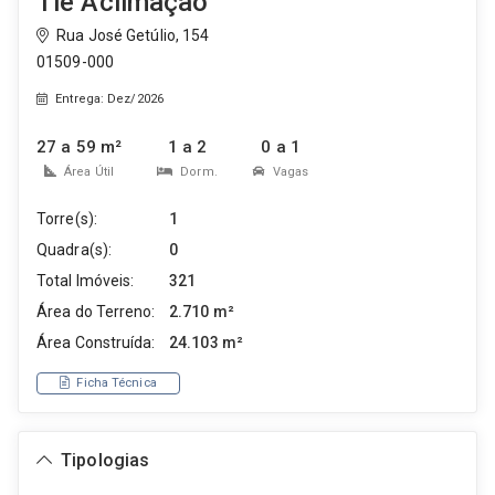
Tie Aclimação
Rua José Getúlio, 154
01509-000
Entrega: Dez/2026
27 a 59 m²
1 a 2
0 a 1
Área Útil
Dorm.
Vagas
Torre(s):
1
Quadra(s):
0
Total Imóveis:
321
Área do Terreno:
2.710 m²
Área Construída:
24.103 m²
Ficha Técnica
Tipologias